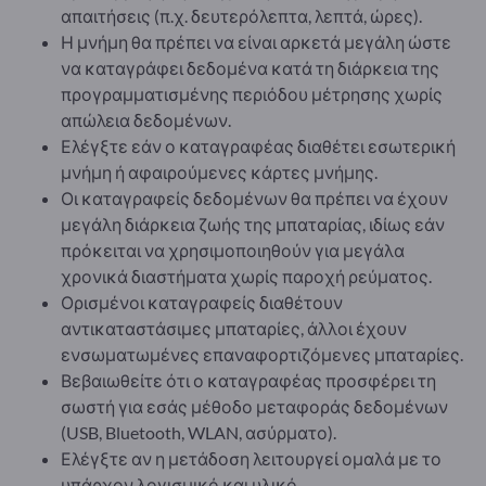
απαιτήσεις (π.χ. δευτερόλεπτα, λεπτά, ώρες).
Η μνήμη θα πρέπει να είναι αρκετά μεγάλη ώστε
να καταγράφει δεδομένα κατά τη διάρκεια της
προγραμματισμένης περιόδου μέτρησης χωρίς
απώλεια δεδομένων.
Ελέγξτε εάν ο καταγραφέας διαθέτει εσωτερική
μνήμη ή αφαιρούμενες κάρτες μνήμης.
Οι καταγραφείς δεδομένων θα πρέπει να έχουν
μεγάλη διάρκεια ζωής της μπαταρίας, ιδίως εάν
πρόκειται να χρησιμοποιηθούν για μεγάλα
χρονικά διαστήματα χωρίς παροχή ρεύματος.
Ορισμένοι καταγραφείς διαθέτουν
αντικαταστάσιμες μπαταρίες, άλλοι έχουν
ενσωματωμένες επαναφορτιζόμενες μπαταρίες.
Βεβαιωθείτε ότι ο καταγραφέας προσφέρει τη
σωστή για εσάς μέθοδο μεταφοράς δεδομένων
(USB, Bluetooth, WLAN, ασύρματο).
Ελέγξτε αν η μετάδοση λειτουργεί ομαλά με το
υπάρχον λογισμικό και υλικό.