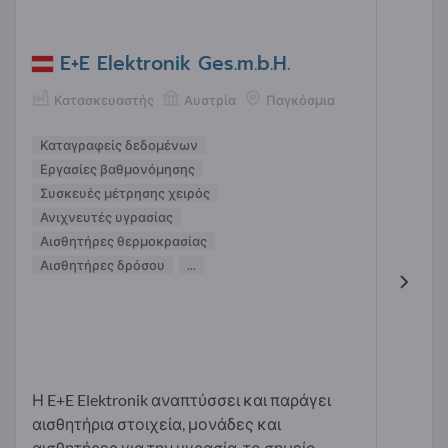
E+E Elektronik Ges.m.b.H.
Κατασκευαστής
Αυστρία
Παγκόσμια
Καταγραφείς δεδομένων
Εργασίες βαθμονόμησης
Συσκευές μέτρησης χειρός
Ανιχνευτές υγρασίας
Αισθητήρες θερμοκρασίας
Αισθητήρες δρόσου
...
Η E+E Elektronik αναπτύσσει και παράγει
αισθητήρια στοιχεία, μονάδες και
αισθητήρες για την υγρασία, το σημείο