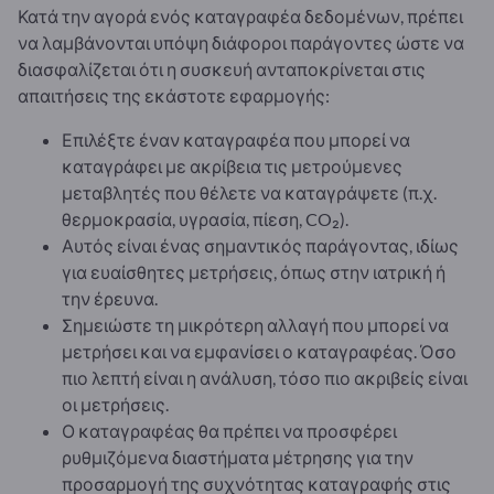
Κατά την αγορά ενός καταγραφέα δεδομένων, πρέπει
να λαμβάνονται υπόψη διάφοροι παράγοντες ώστε να
διασφαλίζεται ότι η συσκευή ανταποκρίνεται στις
απαιτήσεις της εκάστοτε εφαρμογής:
Επιλέξτε έναν καταγραφέα που μπορεί να
καταγράφει με ακρίβεια τις μετρούμενες
μεταβλητές που θέλετε να καταγράψετε (π.χ.
θερμοκρασία, υγρασία, πίεση, CO₂).
Αυτός είναι ένας σημαντικός παράγοντας, ιδίως
για ευαίσθητες μετρήσεις, όπως στην ιατρική ή
την έρευνα.
Σημειώστε τη μικρότερη αλλαγή που μπορεί να
μετρήσει και να εμφανίσει ο καταγραφέας. Όσο
πιο λεπτή είναι η ανάλυση, τόσο πιο ακριβείς είναι
οι μετρήσεις.
Ο καταγραφέας θα πρέπει να προσφέρει
ρυθμιζόμενα διαστήματα μέτρησης για την
προσαρμογή της συχνότητας καταγραφής στις