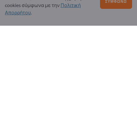
ΣΥΜΦΩΝΏ
cookies σύμφωνα με την
Πολιτική
Όροι & Προϋποθέσεις
Απορρήτου
.
Απόρρητο Προσωπικών Δεδομένων & Cookies
Στοιχεία έκδοσης
εταίρος
Εγγραφείτε ως συνεργάτης
Εγγραφή στο ενημερωτικό δελτίο
Ερωτήσεις;
Συχνές Ερωτήσεις
Η προσφορά υπηρεσιών μας
Σχετικά με εμάς