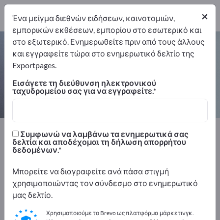
Κατασκευαστής
7
×
Ένα μείγμα διεθνών ειδήσεων, καινοτομιών,
εμπορικών εκθέσεων, εμπορίου στο εσωτερικό και
στο εξωτερικό. Ενημερωθείτε πριν από τους άλλους
Καταγραφείς δεδομένων – βρείτε
και εγγραφείτε τώρα στο ενημερωτικό δελτίο της
κατασκευαστές και προμηθευτές
Exportpages.
Εισάγετε τη διεύθυνση ηλεκτρονικού
Εξαγωγείς
Κατασκευαστής
ταχυδρομείου σας για να εγγραφείτε.
7
7
Exportpages
Τεχνολογία μέτρησης & οπτική
Συμφωνώ να λαμβάνω τα ενημερωτικά σας
Συστήματα καταγραφής δεδομένων
δελτία και αποδέχομαι τη δήλωση απορρήτου
δεδομένων.
Καταγραφείς δεδομένων
Μπορείτε να διαγραφείτε ανά πάσα στιγμή
Διαφημιστείτε δωρεάν στο
χρησιμοποιώντας τον σύνδεσμο στο ενημερωτικό
Exportpages!
μας δελτίο.
Ανάγκες – Προσφορές – Μεταχειρισμένα προϊόντα
Χρησιμοποιούμε το Brevo ως πλατφόρμα μάρκετινγκ.