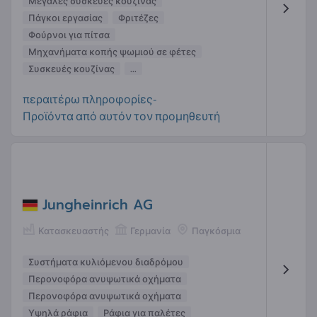
Μεγάλες συσκευές κουζίνας
Πάγκοι εργασίας
Φριτέζες
Φούρνοι για πίτσα
Μηχανήματα κοπής ψωμιού σε φέτες
Συσκευές κουζίνας
...
περαιτέρω πληροφορίες-
Προϊόντα από αυτόν τον προμηθευτή
Jungheinrich AG
Κατασκευαστής
Γερμανία
Παγκόσμια
Συστήματα κυλιόμενου διαδρόμου
Περονοφόρα ανυψωτικά οχήματα
Περονοφόρα ανυψωτικά οχήματα
Υψηλά ράφια
Ράφια για παλέτες