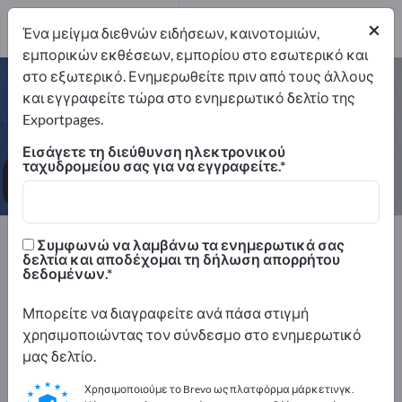
24
×
Ένα μείγμα διεθνών ειδήσεων, καινοτομιών,
εμπορικών εκθέσεων, εμπορίου στο εσωτερικό και
στο εξωτερικό. Ενημερωθείτε πριν από τους άλλους
Διακοσμήσεις καταστημάτων – βρείτε
και εγγραφείτε τώρα στο ενημερωτικό δελτίο της
κατασκευαστές και προμηθευτές
Exportpages.
Εισάγετε τη διεύθυνση ηλεκτρονικού
Εξαγωγείς
Κατασκευαστής
ταχυδρομείου σας για να εγγραφείτε.
24
24
Exportpages
Συμφωνώ να λαμβάνω τα ενημερωτικά σας
Εξοπλισμός της εταιρείας / επίπλωση ιδρυμάτων
δελτία και αποδέχομαι τη δήλωση απορρήτου
δεδομένων.
Διακοσμήσεις καταστημάτων
Μπορείτε να διαγραφείτε ανά πάσα στιγμή
Διαφημιστείτε δωρεάν στο
χρησιμοποιώντας τον σύνδεσμο στο ενημερωτικό
Exportpages!
μας δελτίο.
Ανάγκες – Προσφορές – Μεταχειρισμένα προϊόντα
Χρησιμοποιούμε το Brevo ως πλατφόρμα μάρκετινγκ.