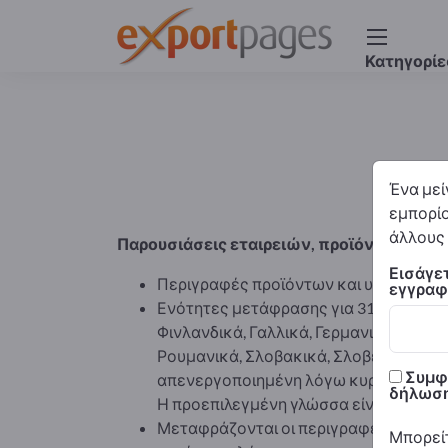
Κατηγορίε
Ένα μεί
εμπορίο
άλλους 
Παρουσιάσεις εταιρειών, προϊόντων και 
Εισάγετ
Περιγραφές προϊόντων και υπηρεσιών
εγγραφε
Ενότητες μετάφρασης για 31 γλώσσες: Α
Φινλανδικά, Γαλλικά, Γερμανικά, Ελλην
Ρουμανικά, Σλοβακικά, Σλοβενικά, Ισπα
Συμφω
απενεργοποιημένη λόγω κυρώσεων.
δήλωση
Η προεπιλεγμένη γλώσσα είναι τα Αγγλ
Μεταφράζονται οι περιγραφές εταιρει
Μπορείτ