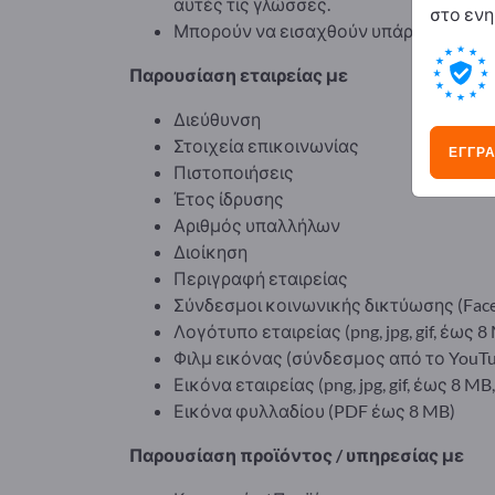
αυτές τις γλώσσες.
στο ενη
Μπορούν να εισαχθούν υπάρχοντα κε
Παρουσίαση εταιρείας με
Διεύθυνση
Στοιχεία επικοινωνίας
ΕΓΓΡΑ
Πιστοποιήσεις
Έτος ίδρυσης
Αριθμός υπαλλήλων
Διοίκηση
Περιγραφή εταιρείας
Σύνδεσμοι κοινωνικής δικτύωσης (Faceboo
Λογότυπο εταιρείας (png, jpg, gif, έως 
Φιλμ εικόνας (σύνδεσμος από το YouTu
Εικόνα εταιρείας (png, jpg, gif, έως 8 M
Εικόνα φυλλαδίου (PDF έως 8 MB)
Παρουσίαση προϊόντος / υπηρεσίας με