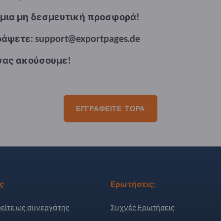
 μια μη δεσμευτική προσφορά!
άψετε: support@exportpages.de
σας ακούσουμε!
ΕΓΓΡΑΦΕΊΤΕ ΤΏΡΑ
ς
Ερωτήσεις;
είτε ως συνεργάτης
Συχνές Ερωτήσεις