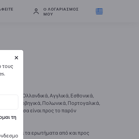
ΑΦΕΊΤΕ
O ΛΟΓΑΡΙΑΣΜΌΣ
ΜΟΥ
×
ό τους
es.
, Δανικά, Ολλανδικά, Αγγλικά, Εσθονικά,
ουανικά, Νορβηγικά, Πολωνικά, Πορτογαλικά,
ωσική γλώσσα είναι προς το παρόν
ομαι τη
ρεσιών και τα ερωτήματα από και προς
σύνδεσμο