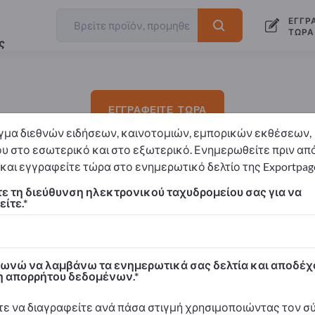
ΕΓΓΡ
ΤΏΡΑ
ς
ΕΓΓΡΑΦΕΊΤΕ ΤΏΡΑ
γμα διεθνών ειδήσεων, καινοτομιών, εμπορικών εκθέσεων,
υ στο εσωτερικό και στο εξωτερικό. Ενημερωθείτε πριν απ
και εγγραφείτε τώρα στο ενημερωτικό δελτίο της Exportpag
υπηρεσιών διαθέσιμες σε έως και 31 γλώσσες!
ε τη διεύθυνση ηλεκτρονικού ταχυδρομείου σας για να
.
ίτε.
λβανικά, Αραβικά, Βουλγαρικά, Κινέζικα, Κροατικά, Τσεχικά
ικά, Ουγγρικά, Ιταλικά, Ιαπωνικά, Κορεατικά, Λετονικά, Λιθ
νικά, Σουηδικά, Ταϊλανδέζικα, Τουρκικά, Βιετναμέζικα. Η ρ
νώ να λαμβάνω τα ενημερωτικά σας δελτία και αποδέχ
 απορρήτου δεδομένων.
ικά.
ών, τα ονόματα κατηγοριών, οι περιγραφές προϊόντων / υπη
ε να διαγραφείτε ανά πάσα στιγμή χρησιμοποιώντας τον 