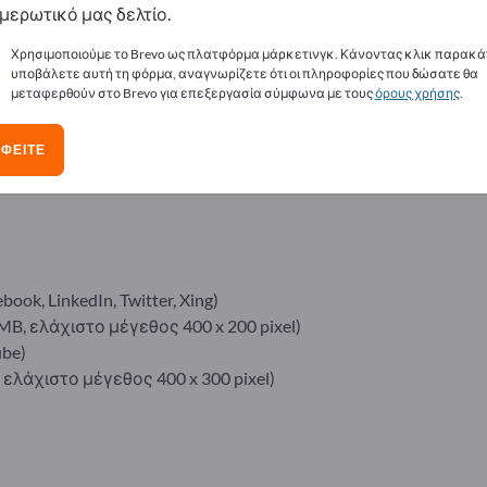
μερωτικό μας δελτίο.
ίμενα μετάφρασης.
Χρησιμοποιούμε το Brevo ως πλατφόρμα μάρκετινγκ. Κάνοντας κλικ παρακά
υποβάλετε αυτή τη φόρμα, αναγνωρίζετε ότι οι πληροφορίες που δώσατε θα
μεταφερθούν στο Brevo για επεξεργασία σύμφωνα με τους
όρους χρήσης
.
ΦΕΊΤΕ
k, LinkedIn, Twitter, Xing)
8 MB, ελάχιστο μέγεθος 400 x 200 pixel)
be)
B, ελάχιστο μέγεθος 400 x 300 pixel)