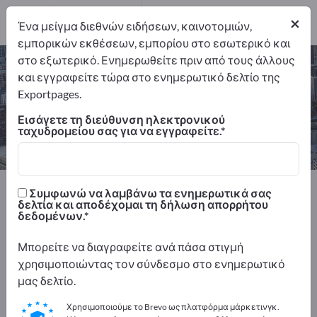
7
×
Ένα μείγμα διεθνών ειδήσεων, καινοτομιών,
εμπορικών εκθέσεων, εμπορίου στο εσωτερικό και
στο εξωτερικό. Ενημερωθείτε πριν από τους άλλους
Τεμάχια περιστροφής CNC – βρείτε
και εγγραφείτε τώρα στο ενημερωτικό δελτίο της
κατασκευαστές και προμηθευτές
Exportpages.
Εισάγετε τη διεύθυνση ηλεκτρονικού
Εξαγωγείς
Κατασκευαστής
ταχυδρομείου σας για να εγγραφείτε.
7
7
Exportpages
Παροχές υπηρεσιών
Συμφωνώ να λαμβάνω τα ενημερωτικά σας
CNC κατασκευές
Τεμάχια περιστροφής CNC
δελτία και αποδέχομαι τη δήλωση απορρήτου
δεδομένων.
Διαφημιστείτε δωρεάν στο
Μπορείτε να διαγραφείτε ανά πάσα στιγμή
Exportpages!
χρησιμοποιώντας τον σύνδεσμο στο ενημερωτικό
μας δελτίο.
Ανάγκες – Προσφορές – Μεταχειρισμένα προϊόντα
– Επαγγελματικές επαφές >> ξεκινήστε εδώ
Χρησιμοποιούμε το Brevo ως πλατφόρμα μάρκετινγκ.