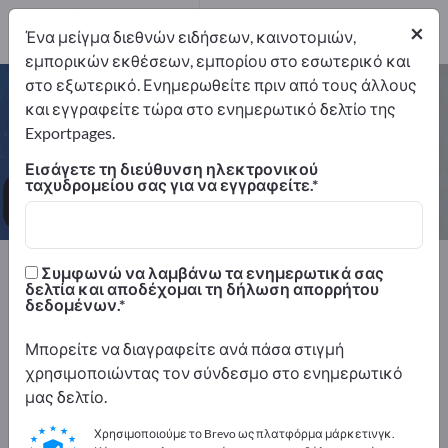
Κατασκευαστής
1
×
Ένα μείγμα διεθνών ειδήσεων, καινοτομιών,
εμπορικών εκθέσεων, εμπορίου στο εσωτερικό και
στο εξωτερικό. Ενημερωθείτε πριν από τους άλλους
Αυτοκόλλητες πινακίδες – βρείτε
και εγγραφείτε τώρα στο ενημερωτικό δελτίο της
κατασκευαστές και προμηθευτές
Exportpages.
Εισάγετε τη διεύθυνση ηλεκτρονικού
Εξαγωγείς
Κατασκευαστής
ταχυδρομείου σας για να εγγραφείτε.
1
1
Exportpages
Συμφωνώ να λαμβάνω τα ενημερωτικά σας
Εξοπλισμός της εταιρείας / επίπλωση ιδρυμάτων
δελτία και αποδέχομαι τη δήλωση απορρήτου
δεδομένων.
Πινακίδες βιομηχανικών εγκαταστάσεων
Αυτοκόλλητες πινακίδες
Μπορείτε να διαγραφείτε ανά πάσα στιγμή
χρησιμοποιώντας τον σύνδεσμο στο ενημερωτικό
Διαφημιστείτε δωρεάν στο
μας δελτίο.
Exportpages!
Χρησιμοποιούμε το Brevo ως πλατφόρμα μάρκετινγκ.