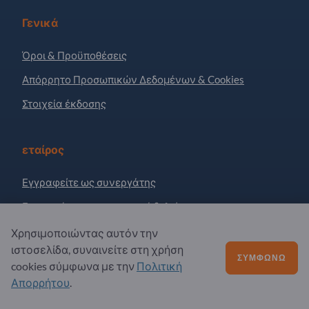
Γενικά
Όροι & Προϋποθέσεις
Απόρρητο Προσωπικών Δεδομένων & Cookies
Στοιχεία έκδοσης
εταίρος
Εγγραφείτε ως συνεργάτης
Εγγραφή στο ενημερωτικό δελτίο
Χρησιμοποιώντας αυτόν την
ιστοσελίδα, συναινείτε στη χρήση
Ερωτήσεις;
ΣΥΜΦΩΝΏ
cookies σύμφωνα με την
Πολιτική
Απορρήτου
.
Συχνές Ερωτήσεις
Η προσφορά υπηρεσιών μας