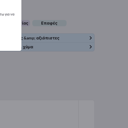
τω για να
σεις εργασίας
Επαφές
Ανθεκτικές &amp; αξιόπιστες
λέτες EPAL χύμα