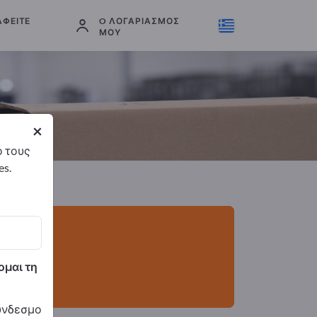
ΑΦΕΊΤΕ
O ΛΟΓΑΡΙΑΣΜΌΣ
Εξαγωγείς
2
Κατασκευαστής
2
ΜΟΥ
×
ό τους
es.
ομαι τη
σύνδεσμο