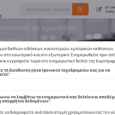
ΕΓΓΡ
ΤΏΡΑ
ς
ασκευαστές και προμηθευτές
κευαστής
γμα διεθνών ειδήσεων, καινοτομιών, εμπορικών εκθέσεων,
υ στο εσωτερικό και στο εξωτερικό. Ενημερωθείτε πριν απ
και εγγραφείτε τώρα στο ενημερωτικό δελτίο της Exportpag
Παλέτες
Ξύλινες παλέτες
ε τη διεύθυνση ηλεκτρονικού ταχυδρομείου σας για να
ίτε.
 Exportpages!
προϊόντα – Επαγγελματικές επαφές >> ξεκινήστε εδώ
νώ να λαμβάνω τα ενημερωτικά σας δελτία και αποδέχ
και τα προϊόντα σας στο Exportpages.
 απορρήτου δεδομένων.
 προβολή>> δημοσιεύστε εδώ
ε να διαγραφείτε ανά πάσα στιγμή χρησιμοποιώντας τον 