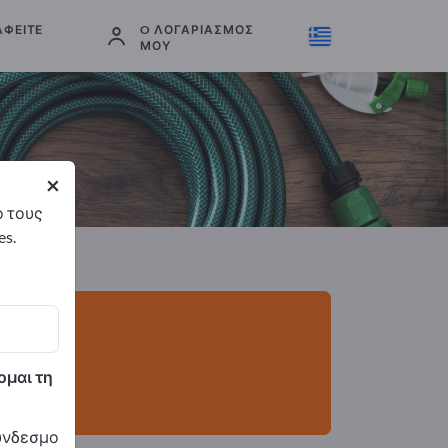
ΑΦΕΊΤΕ
O ΛΟΓΑΡΙΑΣΜΌΣ
Εξαγωγείς
3
Κατασκευαστής
3
ΜΟΥ
×
ό τους
es.
ομαι τη
σύνδεσμο