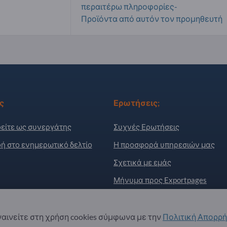
περαιτέρω πληροφορίες-
Προϊόντα από αυτόν τον προμηθευτή
ς
Ερωτήσεις;
είτε ως συνεργάτης
Συχνές Ερωτήσεις
ή στο ενημερωτικό δελτίο
Η προσφορά υπηρεσιών μας
Σχετικά με εμάς
Μήνυμα προς Exportpages
. All Rights Reserved.
αινείτε στη χρήση cookies σύμφωνα με την
Πολιτική Απορρ