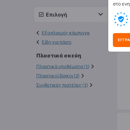
στο ενη
Προ
Επιλογή
Εξοπλισμός κάμπινγκ
ΕΓΓΡΑ
Είδη για πάρτι
Πλαστικά σκεύη
Πλαστικά υποθέματα (1)
Πλαστικοί δίσκοι (2)
Συνθετικές πιατέλες (1)