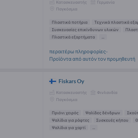
Κατασκευαστής
Γερμανία
Παγκόσμια
Πλαστικά ποτήρια
Τεχνικά πλαστικά εξ
Συσκευασίες επικίνδυνων υλικών
Πλαστι
Πλαστικά εξαρτήματα
...
περαιτέρω πληροφορίες-
Προϊόντα από αυτόν τον προμηθευτή
Fiskars Oy
Κατασκευαστής
Φινλανδία
Παγκόσμια
Πριόνι χειρός
Ψαλίδες δένδρων
Σκού
Ψαλίδια για ράφτες
Συσκευές κήπου
Θ
Ψαλίδια για χαρτί
...