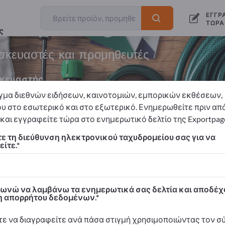
ΕΓΓΡ
ΤΏΡΑ
ς
ασκευαστές και προμηθευτές
κευαστής
γμα διεθνών ειδήσεων, καινοτομιών, εμπορικών εκθέσεων,
υ στο εσωτερικό και στο εξωτερικό. Ενημερωθείτε πριν απ
και εγγραφείτε τώρα στο ενημερωτικό δελτίο της Exportpag
όνος
Εξοπλισμός κάμπινγκ
Πλαστικά σκεύη
ε τη διεύθυνση ηλεκτρονικού ταχυδρομείου σας για να
ίτε.
 Exportpages!
προϊόντα – Επαγγελματικές επαφές >> ξεκινήστε εδώ
νώ να λαμβάνω τα ενημερωτικά σας δελτία και αποδέχ
και τα προϊόντα σας στο Exportpages.
 απορρήτου δεδομένων.
 προβολή>> δημοσιεύστε εδώ
ε να διαγραφείτε ανά πάσα στιγμή χρησιμοποιώντας τον 