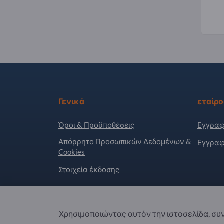
Γενικά
εταίρο
Όροι & Προϋποθέσεις
Εγγραφ
Απόρρητο Προσωπικών Δεδομένων &
Εγγραφ
Cookies
Στοιχεία έκδοσης
Copyright © 2026 Exportpages International GmbH
Χρησιμοποιώντας αυτόν την ιστοσελίδα, συν