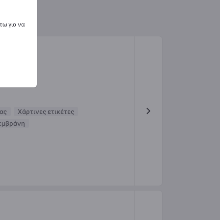
τω για να
ας
Χάρτινες ετικέτες
μεμβράνη