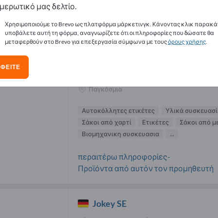
μερωτικό μας δελτίο.
μηθευτές Πλαστικά σκεύη (3)
Χρησιμοποιούμε το Brevo ως πλατφόρμα μάρκετινγκ. Κάνοντας κλικ παρακά
υποβάλετε αυτή τη φόρμα, αναγνωρίζετε ότι οι πληροφορίες που δώσατε θα
μεταφερθούν στο Brevo για επεξεργασία σύμφωνα με τους
όρους χρήσης
.
NNZ Industriële Verpakkingen
B.V.
ΦΕΊΤΕ
Κατασκευαστής
Κάτω Χώρες
Παγκόσμια
Αυτοκόλλητες ετικέτες
Υλικά συσκευασί
Σάκοι από χαρτί
Ετικέτες
Σάκοι από 
Βιομηχανικη συσκευασια
...
περαιτέρω πληροφορίες-
Προϊόντα από αυτόν τον προμηθευτή
Jokey SE