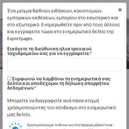
Κατασκευαστής
3
×
Ένα μείγμα διεθνών ειδήσεων, καινοτομιών,
εμπορικών εκθέσεων, εμπορίου στο εσωτερικό και
στο εξωτερικό. Ενημερωθείτε πριν από τους άλλους
Σιφόνι δαπέδου – βρείτε
και εγγραφείτε τώρα στο ενημερωτικό δελτίο της
κατασκευαστές και προμηθευτές
Exportpages.
Εισάγετε τη διεύθυνση ηλεκτρονικού
Εξαγωγείς
Κατασκευαστής
ταχυδρομείου σας για να εγγραφείτε.
3
3
Exportpages
Κατασκευές
Πολιτική μηχανική
Συμφωνώ να λαμβάνω τα ενημερωτικά σας
Συστήματα Αποστραγγίσεων
Σιφόνι δαπέδου
δελτία και αποδέχομαι τη δήλωση απορρήτου
δεδομένων.
Διαφημιστείτε δωρεάν στο
Μπορείτε να διαγραφείτε ανά πάσα στιγμή
Exportpages!
χρησιμοποιώντας τον σύνδεσμο στο ενημερωτικό
μας δελτίο.
Ανάγκες – Προσφορές – Μεταχειρισμένα προϊόντα
– Επαγγελματικές επαφές >> ξεκινήστε εδώ
Χρησιμοποιούμε το Brevo ως πλατφόρμα μάρκετινγκ.