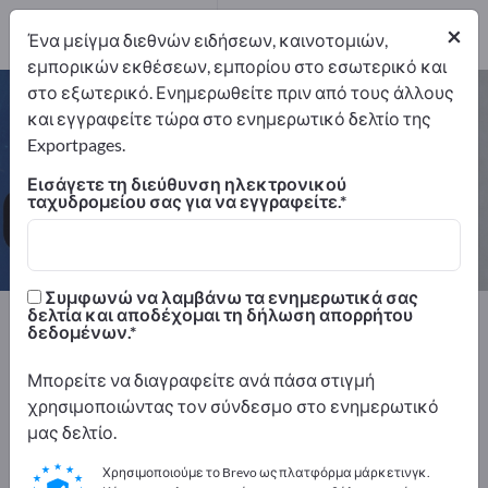
6
×
Ένα μείγμα διεθνών ειδήσεων, καινοτομιών,
εμπορικών εκθέσεων, εμπορίου στο εσωτερικό και
στο εξωτερικό. Ενημερωθείτε πριν από τους άλλους
Συστήματα επισήμανσης τιμών –
και εγγραφείτε τώρα στο ενημερωτικό δελτίο της
βρείτε κατασκευαστές και
Exportpages.
προμηθευτές
Εισάγετε τη διεύθυνση ηλεκτρονικού
ταχυδρομείου σας για να εγγραφείτε.
Εξαγωγείς
Κατασκευαστής
6
6
Συμφωνώ να λαμβάνω τα ενημερωτικά σας
δελτία και αποδέχομαι τη δήλωση απορρήτου
Exportpages
δεδομένων.
Εξοπλισμός της εταιρείας / επίπλωση ιδρυμάτων
Διακοσμήσεις καταστημάτων
Μπορείτε να διαγραφείτε ανά πάσα στιγμή
Συστήματα επισήμανσης τιμών
χρησιμοποιώντας τον σύνδεσμο στο ενημερωτικό
μας δελτίο.
Διαφημιστείτε δωρεάν στο
Χρησιμοποιούμε το Brevo ως πλατφόρμα μάρκετινγκ.