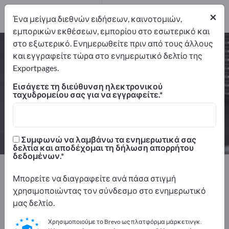
9
Διανομείς
2
×
Ένα μείγμα διεθνών ειδήσεων, καινοτομιών,
εμπορικών εκθέσεων, εμπορίου στο εσωτερικό και
στο εξωτερικό. Ενημερωθείτε πριν από τους άλλους
Κεραμικά εξαρτήματα – βρείτε
και εγγραφείτε τώρα στο ενημερωτικό δελτίο της
κατασκευαστές και προμηθευτές
Exportpages.
Εισάγετε τη διεύθυνση ηλεκτρονικού
Εξαγωγείς
Κατασκευαστής
ταχυδρομείου σας για να εγγραφείτε.
11
9
Διανομείς
2
Συμφωνώ να λαμβάνω τα ενημερωτικά σας
δελτία και αποδέχομαι τη δήλωση απορρήτου
δεδομένων.
Exportpages
Εξαρτήματα & Μέρη
Ανταλλακτικά
Μπορείτε να διαγραφείτε ανά πάσα στιγμή
Κεραμικά εξαρτήματα
χρησιμοποιώντας τον σύνδεσμο στο ενημερωτικό
μας δελτίο.
Διαφημιστείτε δωρεάν στο
Exportpages!
Χρησιμοποιούμε το Brevo ως πλατφόρμα μάρκετινγκ.