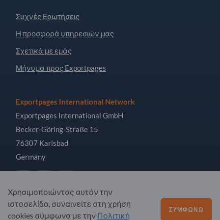
Συχνές Ερωτήσεις
Η προσφορά υπηρεσιών μας
Σχετικά με εμάς
Μήνυμα προς Exportpages
Exportpages International Network
Exportpages International GmbH
Becker-Göring-Straße 15
76307 Karlsbad
Germany
Χρησιμοποιώντας αυτόν την
ιστοσελίδα, συναινείτε στη χρήση
Copyright © 2026 Exportpages International GmbH. All
ΣΥΜΦΩΝΏ
cookies σύμφωνα με την
Πολιτική
Rights Reserved.