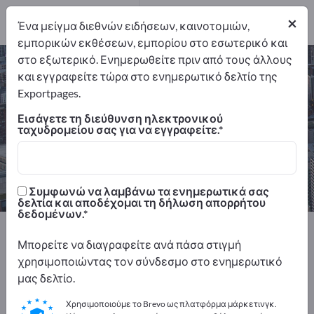
5
Πάροχοι
×
υπηρεσιών
1
Ένα μείγμα διεθνών ειδήσεων, καινοτομιών,
εμπορικών εκθέσεων, εμπορίου στο εσωτερικό και
στο εξωτερικό. Ενημερωθείτε πριν από τους άλλους
Φρεζαριστά τεμάχια CNC – βρείτε
και εγγραφείτε τώρα στο ενημερωτικό δελτίο της
κατασκευαστές και προμηθευτές
Exportpages.
Εισάγετε τη διεύθυνση ηλεκτρονικού
Εξαγωγείς
Κατασκευαστής
ταχυδρομείου σας για να εγγραφείτε.
6
5
Πάροχοι υπηρεσιών
1
Συμφωνώ να λαμβάνω τα ενημερωτικά σας
δελτία και αποδέχομαι τη δήλωση απορρήτου
δεδομένων.
Exportpages
Παροχές υπηρεσιών
Μπορείτε να διαγραφείτε ανά πάσα στιγμή
CNC κατασκευές
Φρεζαριστά τεμάχια CNC
χρησιμοποιώντας τον σύνδεσμο στο ενημερωτικό
μας δελτίο.
Διαφημιστείτε δωρεάν στο
Exportpages!
Χρησιμοποιούμε το Brevo ως πλατφόρμα μάρκετινγκ.