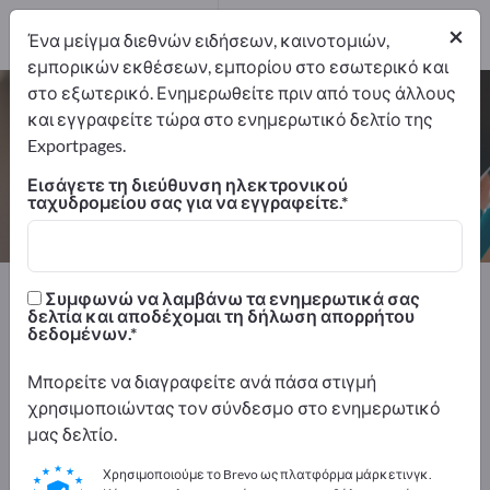
Κατασκευαστής
2
×
Ένα μείγμα διεθνών ειδήσεων, καινοτομιών,
εμπορικών εκθέσεων, εμπορίου στο εσωτερικό και
στο εξωτερικό. Ενημερωθείτε πριν από τους άλλους
Φωτοαντιγραφικές συσκευές – βρείτε
και εγγραφείτε τώρα στο ενημερωτικό δελτίο της
κατασκευαστές και προμηθευτές
Exportpages.
Εισάγετε τη διεύθυνση ηλεκτρονικού
Εξαγωγείς
Κατασκευαστής
ταχυδρομείου σας για να εγγραφείτε.
2
2
Exportpages
Είδη γραφείου
Μηχανές γραφείου
Συμφωνώ να λαμβάνω τα ενημερωτικά σας
Φωτοαντιγραφικές συσκευές
δελτία και αποδέχομαι τη δήλωση απορρήτου
δεδομένων.
Διαφημιστείτε δωρεάν στο
Μπορείτε να διαγραφείτε ανά πάσα στιγμή
Exportpages!
χρησιμοποιώντας τον σύνδεσμο στο ενημερωτικό
μας δελτίο.
Ανάγκες – Προσφορές – Μεταχειρισμένα προϊόντα
– Επαγγελματικές επαφές >> ξεκινήστε εδώ
Χρησιμοποιούμε το Brevo ως πλατφόρμα μάρκετινγκ.