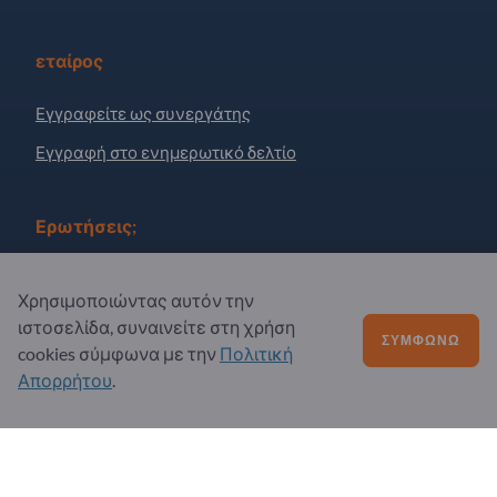
εταίρος
Εγγραφείτε ως συνεργάτης
Εγγραφή στο ενημερωτικό δελτίο
Ερωτήσεις;
Συχνές Ερωτήσεις
Χρησιμοποιώντας αυτόν την
Η προσφορά υπηρεσιών μας
ιστοσελίδα, συναινείτε στη χρήση
ΣΥΜΦΩΝΏ
cookies σύμφωνα με την
Πολιτική
Σχετικά με εμάς
Απορρήτου
.
Μήνυμα προς Exportpages
Exportpages International Network