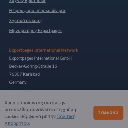
Συχνές Ερωτήσεις
Η προσφορά υπηρεσιών μας
Σχετικά με εμάς
Μήνυμα προς Exportpages
Exportpages International Network
Exportpages International GmbH
Becker-Göring-Straße 15
76307 Karlsbad
Germany
Χρησιμοποιώντας αυτόν την
ιστοσελίδα, συναινείτε στη χρήση
Copyright © 2026 Exportpages International GmbH. All
ΣΥΜΦΩΝΏ
cookies σύμφωνα με την
Πολιτική
Rights Reserved.
Απορρήτου
.