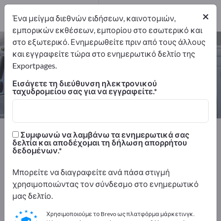
Κατασκευαστής
5
×
Ένα μείγμα διεθνών ειδήσεων, καινοτομιών,
εμπορικών εκθέσεων, εμπορίου στο εσωτερικό και
στο εξωτερικό. Ενημερωθείτε πριν από τους άλλους
Εκχιονιστήρες – βρείτε κατασκευαστές
και εγγραφείτε τώρα στο ενημερωτικό δελτίο της
και προμηθευτές
Exportpages.
Εισάγετε τη διεύθυνση ηλεκτρονικού
Εξαγωγείς
Κατασκευαστής
ταχυδρομείου σας για να εγγραφείτε.
5
5
Exportpages
Οχήματα
Ειδικά οχήματα
Συμφωνώ να λαμβάνω τα ενημερωτικά σας
Εκχιονιστήρες
δελτία και αποδέχομαι τη δήλωση απορρήτου
δεδομένων.
Διαφημιστείτε δωρεάν στο
Μπορείτε να διαγραφείτε ανά πάσα στιγμή
Exportpages!
χρησιμοποιώντας τον σύνδεσμο στο ενημερωτικό
μας δελτίο.
Ανάγκες – Προσφορές – Μεταχειρισμένα προϊόντα
– Επαγγελματικές επαφές >> ξεκινήστε εδώ
Χρησιμοποιούμε το Brevo ως πλατφόρμα μάρκετινγκ.